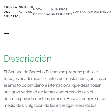
ACERCA
NÚMERO
NOTA
NÚMEROS
Skip to main content
DEL
ACTUAL
CONTACTO
MULTIMEDI
EDITORIAL
ANTERIORES
ANUARIO
7
Descripción
El Anuario de Derecho Privado se propone publicar
trabajos académicos escritos por destacados juristas en
el ámbito colombiano e internacional que desarrollen
una gran variedad de temas comprendidos en el
derecho privado contemporáneo. Busca también ser un
medio de divulgación de las investigaciones de los